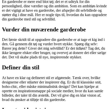
En garderobe er mere end blot tøj; det er et udtryk for din
personlighed, dine værdier og din ambition. Som en ambitiøs kvinde
er det vigtigt at have en garderobe, der afspejler dit selvbillede og
støtter dig i dine mål. Her er nogle tips til, hvordan du kan opgradere
din garderobe med stil og selvtillid.
Vurder din nuværende garderobe
Det første skridt til at opgradere din garderobe er at tage et kig ind i
den. Gå gennem dit tøj og vurder hvert stykke. Spørg dig selv:
Bærer jeg dette? Giver det mig selvtillid? Er det tidløst? Tag det, du
ikke længere elsker eller bruger, og overvej at donere det eller sælge
det. Det vil skabe plads til nye, inspirerende stykker.
Definer din stil
At have en klar og defineret stil er afgørende. Tænk over, hvilke
designerne eller stilarter der inspirerer dig. Er du til klassiske snit,
boho-chic, eller måske minimalistisk design? Det kan hjælpe at
oprette en inspirationsmappe på sociale medier, hvor du kan samle
billeder, der taler til din æstetik. Det vil give dig en klar vision af,
hvad du ønsker at tilføje til din garderobe.