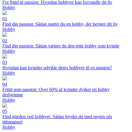
Fra fritid til passion: Hvordan hobbyer kan forvandle dit liv
Hobby
01
Find din passion: Sådan starter du en hobby, der beriger dit liv
Hobby
02
Find din passion: Sådan vælger du den rette hobby som kvinde
Hobby
03
Hvordan kan kvinder udvikle deres hobbyer til en passion?
Hobby
04
Fritid som passion: Over 60% af kvinder dyrker en hobby
derhjemme
Hobby
05
Find glæden ved hobbyer: Sådan bryder du med myten om
tidsmangel
Hobby