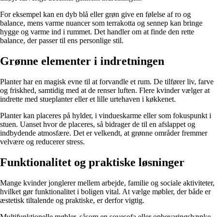
For eksempel kan en dyb blå eller grøn give en følelse af ro og
balance, mens varme nuancer som terrakotta og sennep kan bringe
hygge og varme ind i rummet. Det handler om at finde den rette
balance, der passer til ens personlige stil.
Grønne elementer i indretningen
Planter har en magisk evne til at forvandle et rum. De tilfører liv, farve
og friskhed, samtidig med at de renser luften. Flere kvinder vælger at
indrette med stueplanter eller et lille urtehaven i køkkenet.
Planter kan placeres på hylder, i vindueskarme eller som fokuspunkt i
stuen. Uanset hvor de placeres, så bidrager de til en afslappet og
indbydende atmosfære. Det er velkendt, at grønne områder fremmer
velvære og reducerer stress.
Funktionalitet og praktiske løsninger
Mange kvinder jonglerer mellem arbejde, familie og sociale aktiviteter,
hvilket gør funktionalitet i boligen vital. At vælge møbler, der både er
æstetisk tiltalende og praktiske, er derfor vigtig.
Multifunktionelle møbler, såsom en sovesofa eller opbevaringsbænke,