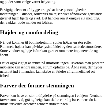
og puder samt vælge varmt belysning.
Et vigtigt element af hygge er også at have personligheder i
indretningen. Billeder, souvenirs fra rejser eller håndlavede genstande
giver et hjem hjerte og sjæl. Det handler om at omgive sig med ting,
der vækker gode minder og følelser.
Højder og rumfordeling
Når det kommer til boligindretning, spiller højder en stor rolle.
Rummets højder kan påvirke lysindfaldet og den samlede atmosfære.
Store vinduer og høje lofter kan gøre et rum mere imponerende og
åbent.
Det er også vigtigt at tænke på rumfordelingen. Hvordan man placerer
møblerne kan ændre måden, et rum opfattes på. Åbne rum, der flyder
naturligt ind i hinanden, kan skabe en følelse af rummelighed og
frihed.
Farver der former stemningen
Farver kan have en stor indflydelse på stemningen i et hjem. Neutrale
farver som hvid, grå og beige kan skabe en rolig base, mens du kan
tilføje farverige accenter gennem indretningen.