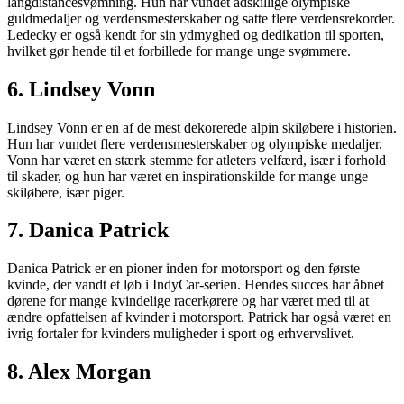
langdistancesvømning. Hun har vundet adskillige olympiske
guldmedaljer og verdensmesterskaber og satte flere verdensrekorder.
Ledecky er også kendt for sin ydmyghed og dedikation til sporten,
hvilket gør hende til et forbillede for mange unge svømmere.
6. Lindsey Vonn
Lindsey Vonn er en af de mest dekorerede alpin skiløbere i historien.
Hun har vundet flere verdensmesterskaber og olympiske medaljer.
Vonn har været en stærk stemme for atleters velfærd, især i forhold
til skader, og hun har været en inspirationskilde for mange unge
skiløbere, især piger.
7. Danica Patrick
Danica Patrick er en pioner inden for motorsport og den første
kvinde, der vandt et løb i IndyCar-serien. Hendes succes har åbnet
dørene for mange kvindelige racerkørere og har været med til at
ændre opfattelsen af kvinder i motorsport. Patrick har også været en
ivrig fortaler for kvinders muligheder i sport og erhvervslivet.
8. Alex Morgan