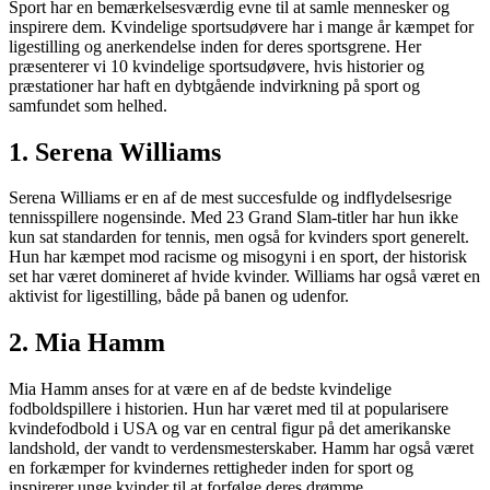
Sport har en bemærkelsesværdig evne til at samle mennesker og
inspirere dem. Kvindelige sportsudøvere har i mange år kæmpet for
ligestilling og anerkendelse inden for deres sportsgrene. Her
præsenterer vi 10 kvindelige sportsudøvere, hvis historier og
præstationer har haft en dybtgående indvirkning på sport og
samfundet som helhed.
1. Serena Williams
Serena Williams er en af de mest succesfulde og indflydelsesrige
tennisspillere nogensinde. Med 23 Grand Slam-titler har hun ikke
kun sat standarden for tennis, men også for kvinders sport generelt.
Hun har kæmpet mod racisme og misogyni i en sport, der historisk
set har været domineret af hvide kvinder. Williams har også været en
aktivist for ligestilling, både på banen og udenfor.
2. Mia Hamm
Mia Hamm anses for at være en af de bedste kvindelige
fodboldspillere i historien. Hun har været med til at popularisere
kvindefodbold i USA og var en central figur på det amerikanske
landshold, der vandt to verdensmesterskaber. Hamm har også været
en forkæmper for kvindernes rettigheder inden for sport og
inspirerer unge kvinder til at forfølge deres drømme.