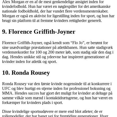
Alex Morgan er en af de mest genkendelige ansigtet inden for
kvindefodbold. Hun har været en nøglespiller for det amerikanske
nationale fodboldhold, der har vundet flere verdensmesterskaber.
Morgan er også en aktivist for ligestilling inden for sport, og hun har
brugt sin platform til at fremme kvinders rettigheder generelt.
9. Florence Griffith-Joyner
Florence Griffith-Joyner, også kendt som “Flo Jo”, er berømt for
sine usædvanlige præstationer på atletikbanen. Hun satte stadigvæk
verdensrekorder for 100 og 200 meter løb, som stadig står den dag i
dag. Hendes unikke stil og ydeevne har inspireret generationer af
kvinder inden for atletik og sport.
10. Ronda Rousey
Ronda Rousey var den første kvinde nogensinde til at konkurrere i
UFC og blev hurtigt en stjerne inden for professionel boksning og
MMA. Hendes succes har gjort det muligt for kvinder at deltage på
samme vilkår som mænd i kontaktidrætsgrene, og hun har været en
forkæmper for kvinders plads i sport.
Disse kvindelige sportsudøvere er mere end blot atleter; de er
rollemodeller, der har banet vej for fremtidige generationer. Hver