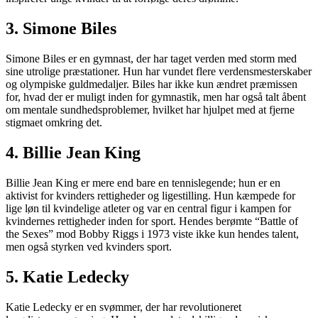
3. Simone Biles
Simone Biles er en gymnast, der har taget verden med storm med
sine utrolige præstationer. Hun har vundet flere verdensmesterskaber
og olympiske guldmedaljer. Biles har ikke kun ændret præmissen
for, hvad der er muligt inden for gymnastik, men har også talt åbent
om mentale sundhedsproblemer, hvilket har hjulpet med at fjerne
stigmaet omkring det.
4. Billie Jean King
Billie Jean King er mere end bare en tennislegende; hun er en
aktivist for kvinders rettigheder og ligestilling. Hun kæmpede for
lige løn til kvindelige atleter og var en central figur i kampen for
kvindernes rettigheder inden for sport. Hendes berømte “Battle of
the Sexes” mod Bobby Riggs i 1973 viste ikke kun hendes talent,
men også styrken ved kvinders sport.
5. Katie Ledecky
Katie Ledecky er en svømmer, der har revolutioneret