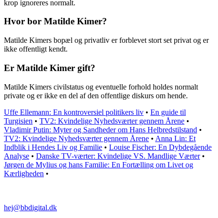
krop ignoreres normalt.
Hvor bor Matilde Kimer?
Matilde Kimers bopæl og privatliv er forblevet stort set privat og er
ikke offentligt kendt.
Er Matilde Kimer gift?
Matilde Kimers civilstatus og eventuelle forhold holdes normalt
private og er ikke en del af den offentlige diskurs om hende.
Uffe Ellemann: En kontroversiel politikers liv
•
En guide til
Turgisien
•
TV2: Kvindelige Nyhedsværter gennem Årene
•
Vladimir Putin: Myter og Sandheder om Hans Helbredstilstand
•
TV2: Kvindelige Nyhedsværter gennem Årene
•
Anna Lin: Et
Indblik i Hendes Liv og Familie
•
Louise Fischer: En Dybdegående
Analyse
•
Danske TV-værter: Kvindelige VS. Mandlige Værter
•
Jørgen de Mylius og hans Familie: En Fortælling om Livet og
Kærligheden
•
hej@bbdigital.dk