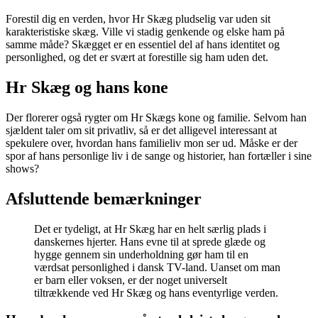
Forestil dig en verden, hvor Hr Skæg pludselig var uden sit
karakteristiske skæg. Ville vi stadig genkende og elske ham på
samme måde? Skægget er en essentiel del af hans identitet og
personlighed, og det er svært at forestille sig ham uden det.
Hr Skæg og hans kone
Der florerer også rygter om Hr Skægs kone og familie. Selvom han
sjældent taler om sit privatliv, så er det alligevel interessant at
spekulere over, hvordan hans familieliv mon ser ud. Måske er der
spor af hans personlige liv i de sange og historier, han fortæller i sine
shows?
Afsluttende bemærkninger
Det er tydeligt, at Hr Skæg har en helt særlig plads i
danskernes hjerter. Hans evne til at sprede glæde og
hygge gennem sin underholdning gør ham til en
værdsat personlighed i dansk TV-land. Uanset om man
er barn eller voksen, er der noget universelt
tiltrækkende ved Hr Skæg og hans eventyrlige verden.