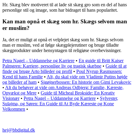
Hr. Skæg blev motiveret til at lade sit skæg gro som en del af hans
personlige stil og image, som har bidraget til hans popularitet.
Kan man opnå et skæg som hr. Skægs selvom man
er muslim?
Ja, det er muligt at opnå et velplejet skæg som hr. Skægs selvom
man er muslim, ved at følge skægplejerutiner og bruge tilladte
skægprodukter under hensyntagen til religiøse overbevisninger.
Petra Nagel – Uddannelse og Karriere
•
En guide til Britt Kaiser
Palmgren: Karriere, personlige liv og tragisk skæbne
•
Guide til at
finde og bruge Arto billeder og profil
•
Poul Nyrup Rasmussen:
Kend til hans Familie
•
Alt, du skal vide om Vladimir Putins højde
og billeder af ham
•
Sigøjnerbossen: En historie om Gimi Levakovic
•
Alt du behøver at vide om Andreas Odbjerg: Familie, Kæreste,
Opvækst og Mere
•
Guide til Micheal Brokside: En Kreativ
Visionær
•
Petra Nagel – Uddannelse og Karriere
•
Sylvester,
Sulajma, og Søren: En Guide til At Byde Kæreste og Kone
Velkommen
•
hej@bbdigital.dk