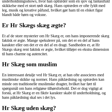
underholdningsshows, hvor han optræder som en sjov og fantasifuld
skikkelse med et stort rødt skæg. Hans optræden er ofte fyldt med
leg, musik og kreative påfund, hvilket gør ham til en elsket figur
blandt både børn og voksne.
Er Hr Skægs skæg ægte?
Et af de store mysterier om Hr Skæg er, om hans imponerende skæg
faktisk er ægte. Mange spekulerer på, om det er en del af hans
karakter eller om det er en del af en dragt. Sandheden er, at Hr
Skægs skæg rent faktisk er ægte, hvilket tilføjer en ekstra dimension
til hans charme og autencitet.
Hr Skæg som muslim
En interessant detalje ved Hr Skæg er, at han ofte associeres med
muslimske skikke og normer. Hans påklædning og optræden kan
minde om traditionelle muslimske dragter, hvilket har ført til
spørgsmål om hans religiøse tilhørsforhold. Det er dog vigtigt at
forstå, at Hr Skæg er en fiktiv karakter skabt til underholdning, og
hans påklædning skal ses i det lys.
Hr Skæg uden skæg?