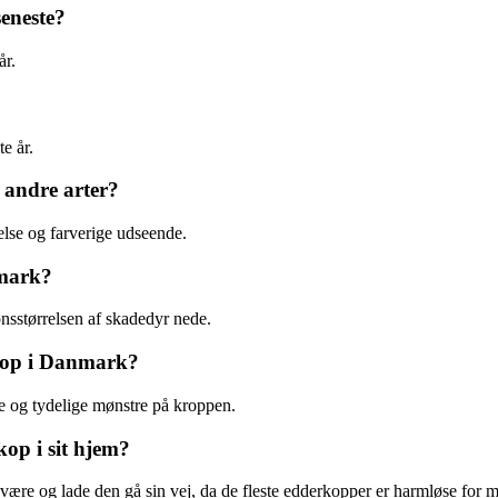
eneste?
år.
e år.
 andre arter?
else og farverige udseende.
nmark?
onsstørrelsen af skadedyr nede.
kop i Danmark?
 og tydelige mønstre på kroppen.
op i sit hjem?
n være og lade den gå sin vej, da de fleste edderkopper er harmløse for 