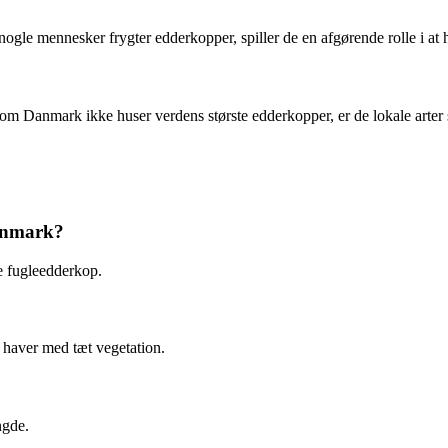
gle mennesker frygter edderkopper, spiller de en afgørende rolle i at 
lvom Danmark ikke huser verdens største edderkopper, er de lokale arter
Danmark?
e fugleedderkop.
 haver med tæt vegetation.
ngde.