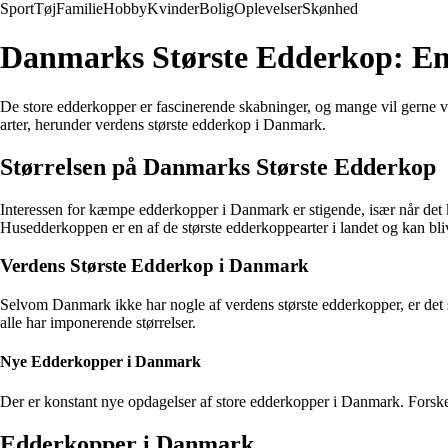
Sport
Tøj
Familie
Hobby
Kvinder
Bolig
Oplevelser
Skønhed
Danmarks Største Edderkop: En
De store edderkopper er fascinerende skabninger, og mange vil gerne v
arter, herunder verdens største edderkop i Danmark.
Størrelsen på Danmarks Største Edderkop
Interessen for kæmpe edderkopper i Danmark er stigende, især når det 
Husedderkoppen er en af de største edderkoppearter i landet og kan blive
Verdens Største Edderkop i Danmark
Selvom Danmark ikke har nogle af verdens største edderkopper, er det st
alle har imponerende størrelser.
Nye Edderkopper i Danmark
Der er konstant nye opdagelser af store edderkopper i Danmark. Forsker
Edderkopper i Danmark