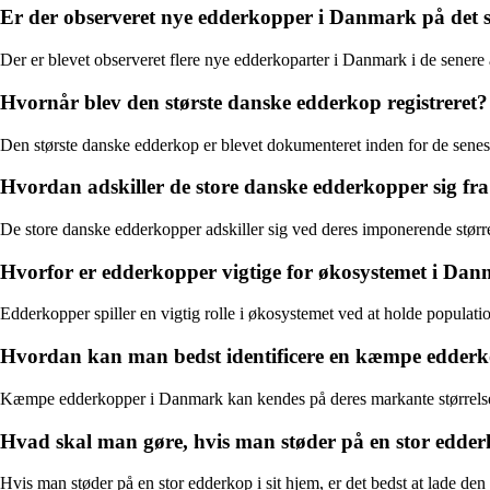
Er der observeret nye edderkopper i Danmark på det s
Der er blevet observeret flere nye edderkoparter i Danmark i de senere 
Hvornår blev den største danske edderkop registreret?
Den største danske edderkop er blevet dokumenteret inden for de senest
Hvordan adskiller de store danske edderkopper sig fra
De store danske edderkopper adskiller sig ved deres imponerende størr
Hvorfor er edderkopper vigtige for økosystemet i Da
Edderkopper spiller en vigtig rolle i økosystemet ved at holde populati
Hvordan kan man bedst identificere en kæmpe edder
Kæmpe edderkopper i Danmark kan kendes på deres markante størrelse
Hvad skal man gøre, hvis man støder på en stor edderk
Hvis man støder på en stor edderkop i sit hjem, er det bedst at lade de