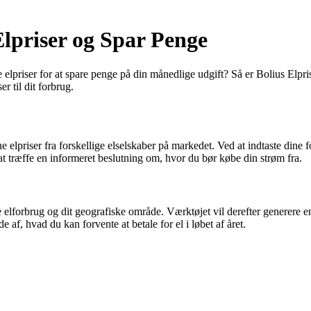
Elpriser og Spar Penge
ste elpriser for at spare penge på din månedlige udgift? Så er Bolius El
r til dit forbrug.
 elpriser fra forskellige elselskaber på markedet. Ved at indtaste dine f
at træffe en informeret beslutning om, hvor du bør købe din strøm fra.
elforbrug og dit geografiske område. Værktøjet vil derefter generere en 
de af, hvad du kan forvente at betale for el i løbet af året.