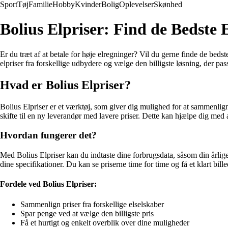
Sport
Tøj
Familie
Hobby
Kvinder
Bolig
Oplevelser
Skønhed
Bolius Elpriser: Find de Bedste 
Er du træt af at betale for høje elregninger? Vil du gerne finde de bed
elpriser fra forskellige udbydere og vælge den billigste løsning, der passe
Hvad er Bolius Elpriser?
Bolius Elpriser er et værktøj, som giver dig mulighed for at sammenligne
skifte til en ny leverandør med lavere priser. Dette kan hjælpe dig med 
Hvordan fungerer det?
Med Bolius Elpriser kan du indtaste dine forbrugsdata, såsom din årlige 
dine specifikationer. Du kan se priserne time for time og få et klart bille
Fordele ved Bolius Elpriser:
Sammenlign priser fra forskellige elselskaber
Spar penge ved at vælge den billigste pris
Få et hurtigt og enkelt overblik over dine muligheder