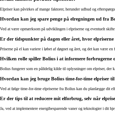
Elpriser kan påvirkes af mange faktorer, herunder udbud og efterspørgse
Hvordan kan jeg spare penge på elregningen ud fra Bo
Ved at være opmærksom på udviklingen i elpriserne og eventuelt skifte t
Er der tidspunkter på dagen eller året, hvor elpriserne 
Priserne på el kan variere i løbet af døgnet og året, og det kan være en f
Hvilken rolle spiller Bolius i at informere forbrugerne 
Bolius fungerer som en pålidelig kilde til oplysninger om elpriser, de
Hvordan kan jeg bruge Bolius time-for-time elpriser ti
Ved at følge time-for-time elpriserne fra Bolius kan du planlægge dit el
Er der tips til at reducere mit elforbrug, selv når elpris
Ja, ved at implementere energibesparende vaner og teknologier i dit hj