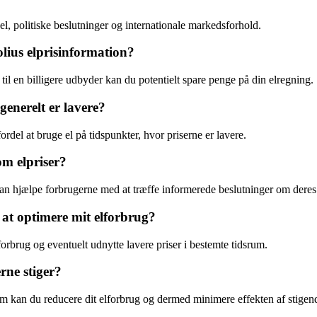
l, politiske beslutninger og internationale markedsforhold.
lius elprisinformation?
il en billigere udbyder kan du potentielt spare penge på din elregning.
generelt er lavere?
ordel at bruge el på tidspunkter, hvor priserne er lavere.
om elpriser?
r kan hjælpe forbrugerne med at træffe informerede beslutninger om dere
l at optimere mit elforbrug?
forbrug og eventuelt udnytte lavere priser i bestemte tidsrum.
erne stiger?
em kan du reducere dit elforbrug og dermed minimere effekten af stigend